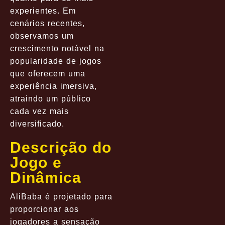
experientes. Em
cenários recentes,
observamos um
crescimento notável na
popularidade de jogos
que oferecem uma
experiência imersiva,
atraindo um público
cada vez mais
diversificado.
Descrição do
Jogo e
Dinâmica
AliBaba é projetado para
proporcionar aos
jogadores a sensação