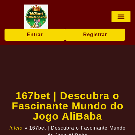
Caça níque
Bacará online
Transmissão ao vi
Eventos exc
Notícias da Marca
Entrar
Registrar
167bet | Descubra o
Fascinante Mundo do
Jogo AliBaba
Início
»
167bet | Descubra o Fascinante Mundo