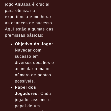
jogo AliBaba é crucial
para otimizar a
experiência e melhorar
as chances de sucesso.
Aqui estão algumas das
premissas básicas:
Objetivo do Jogo:
Navegar com
sucesso em
diversos desafios e
acumular o maior
número de pontos
possíveis.
Papel dos
Jogadores:
Cada
jogador assume o
papel de um