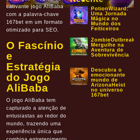
cativante jogo AliBaba
PotionWizard:
Uma Jornada
com a palavra-chave
Mágica no
167bet em um formato
Mundo dos
Feiticeiros
otimizado para SEO.
ZombieOutbreak:
O Fascínio
Mergulhe na
Aventura de
e
Sobrevivência
Estratégia
Descubra o
do Jogo
emocionante
mundo de
AliBaba
ArizonaHeist
no universo
167bet
O jogo AliBaba tem
capturado a atenção de
entusiastas ao redor do
mundo, trazendo uma
experiência única que
combina entretenimento