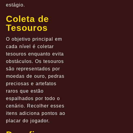
estágio.
Coleta de
Tesouros
O objetivo principal em
cada nível é coletar
tesouros enquanto evita
obstáculos. Os tesouros
são representados por
moedas de ouro, pedras
preciosas e artefatos
raros que estão
espalhados por todo o
cenário. Recolher esses
itens adiciona pontos ao
placar do jogador.