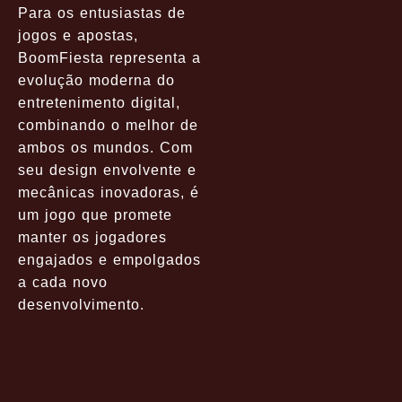
Para os entusiastas de
jogos e apostas,
BoomFiesta representa a
evolução moderna do
entretenimento digital,
combinando o melhor de
ambos os mundos. Com
seu design envolvente e
mecânicas inovadoras, é
um jogo que promete
manter os jogadores
engajados e empolgados
a cada novo
desenvolvimento.