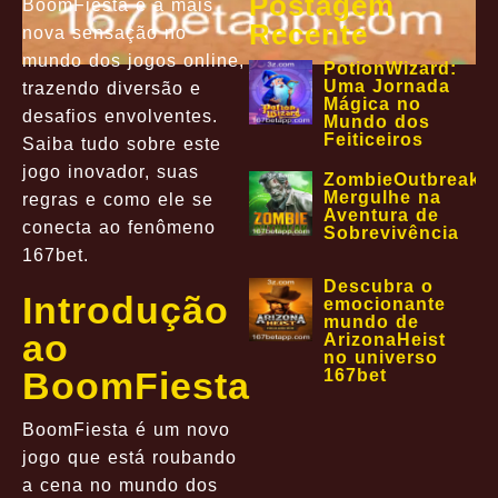
Postagem
BoomFiesta é a mais
Recente
nova sensação no
mundo dos jogos online,
PotionWizard:
Uma Jornada
trazendo diversão e
Mágica no
desafios envolventes.
Mundo dos
Feiticeiros
Saiba tudo sobre este
jogo inovador, suas
ZombieOutbreak:
Mergulhe na
regras e como ele se
Aventura de
conecta ao fenômeno
Sobrevivência
167bet.
Descubra o
Introdução
emocionante
mundo de
ao
ArizonaHeist
no universo
BoomFiesta
167bet
BoomFiesta é um novo
jogo que está roubando
a cena no mundo dos