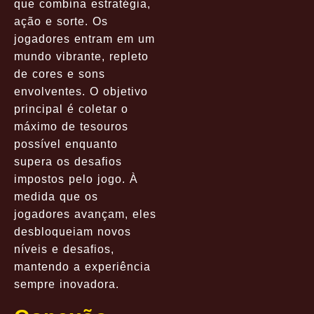
que combina estratégia,
ação e sorte. Os
jogadores entram em um
mundo vibrante, repleto
de cores e sons
envolventes. O objetivo
principal é coletar o
máximo de tesouros
possível enquanto
supera os desafios
impostos pelo jogo. À
medida que os
jogadores avançam, eles
desbloqueiam novos
níveis e desafios,
mantendo a experiência
sempre inovadora.