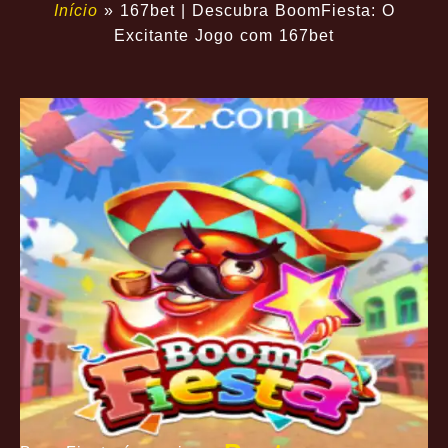
Início
»
167bet | Descubra BoomFiesta: O
Excitante Jogo com 167bet