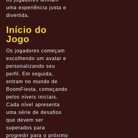
uma experiência justa e
divertida.
Início do
Jogo
Os jogadores começam
escolhendo um avatar e
personalizando seu
perfil. Em seguida,
entram no mundo de
BoomFiesta, começando
pelos níveis iniciais.
Cada nível apresenta
uma série de desafios
que devem ser
superados para
progredir para o próximo