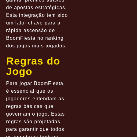
de apostas estratégicas.
Esta integração tem sido
um fator chave para a
rápida ascensão de
BoomFiesta no ranking
dos jogos mais jogados.
Regras do
Jogo
Para jogar BoomFiesta,
é essencial que os
jogadores entendam as
regras básicas que
governam o jogo. Estas
regras são projetadas
para garantir que todos
os jogadores tenham