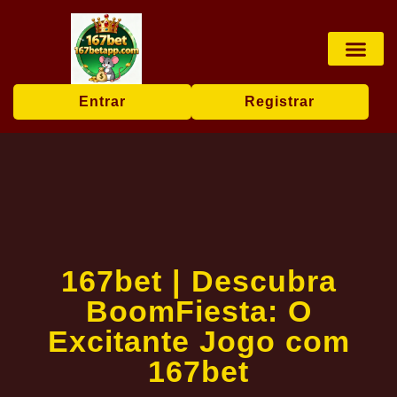
Caça níque
Bacará online
Transmissão ao vi
Eventos exc
Notícias da Marca
Entrar
Registrar
167bet | Descubra
BoomFiesta: O
Excitante Jogo com
167bet