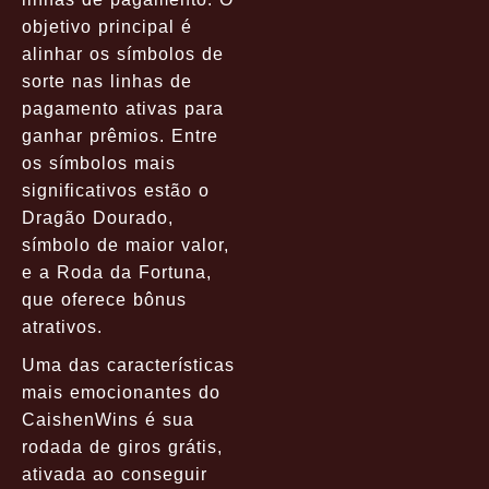
objetivo principal é
alinhar os símbolos de
sorte nas linhas de
pagamento ativas para
ganhar prêmios. Entre
os símbolos mais
significativos estão o
Dragão Dourado,
símbolo de maior valor,
e a Roda da Fortuna,
que oferece bônus
atrativos.
Uma das características
mais emocionantes do
CaishenWins é sua
rodada de giros grátis,
ativada ao conseguir