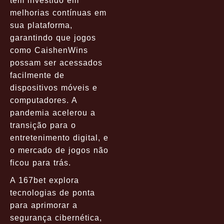
tem investido em
melhorias contínuas em
sua plataforma,
garantindo que jogos
como CaishenWins
possam ser acessados
facilmente de
dispositivos móveis e
computadores. A
pandemia acelerou a
transição para o
entretenimento digital, e
o mercado de jogos não
ficou para trás.
A 167bet explora
tecnologias de ponta
para aprimorar a
segurança cibernética,