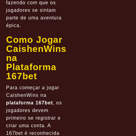
fazendo com que os
jogadores se sintam
parte de uma aventura
épica.
Como Jogar
CaishenWins
na
Plataforma
167bet
Para começar a jogar
CaishenWins na
plataforma 167bet
, os
jogadores devem
primeiro se registrar e
criar uma conta. A
167bet é reconhecida