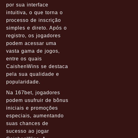
por sua interface
intuitiva, o que torna o
processo de inscrição
simples e direto. Após o
registro, os jogadores
podem acessar uma
vasta gama de jogos,
entre os quais
CaishenWins se destaca
pela sua qualidade e
popularidade.
Na 167bet, jogadores
podem usufruir de bônus
iniciais e promoções
especiais, aumentando
suas chances de
sucesso ao jogar