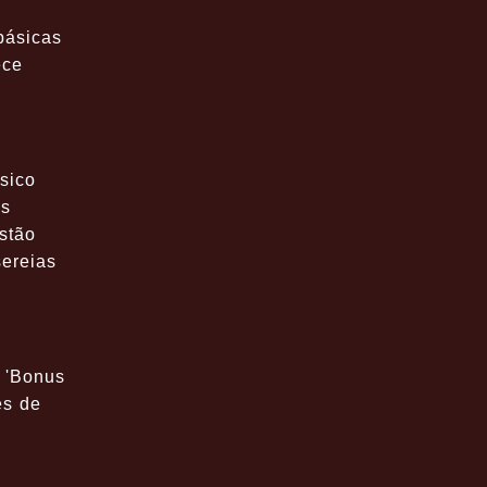
básicas
ece
sico
os
stão
sereias
o 'Bonus
es de