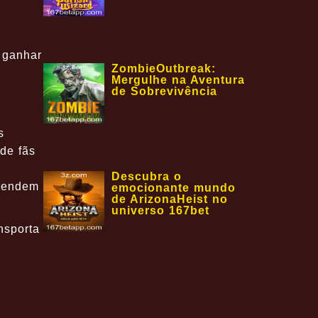
 ganhar
ZombieOutbreak:
Mergulhe na Aventura
de Sobrevivência
s
de fãs
Descubra o
prendem
emocionante mundo
de ArizonaHeist no
universo 167bet
nsporta