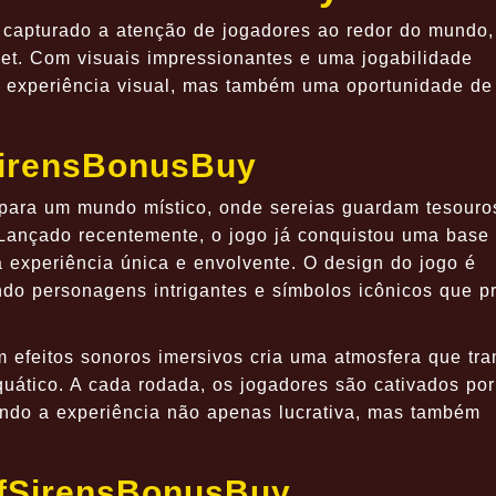
 capturado a atenção de jogadores ao redor do mundo,
et. Com visuais impressionantes e uma jogabilidade
 experiência visual, mas também uma oportunidade de
SirensBonusBuy
para um mundo místico, onde sereias guardam tesouro
Lançado recentemente, o jogo já conquistou uma base 
 experiência única e envolvente. O design do jogo é
ando personagens intrigantes e símbolos icônicos que 
 efeitos sonoros imersivos cria uma atmosfera que tra
uático. A cada rodada, os jogadores são cativados por
nando a experiência não apenas lucrativa, mas também
ofSirensBonusBuy