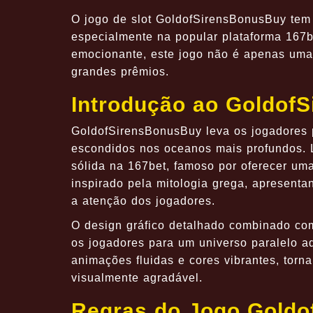
O jogo de slot GoldofSirensBonusBuy tem
especialmente na popular plataforma 167b
emocionante, este jogo não é apenas uma
grandes prêmios.
Introdução ao Goldof
GoldofSirensBonusBuy leva os jogadores 
escondidos nos oceanos mais profundos. 
sólida na 167bet, famoso por oferecer uma
inspirado pela mitologia grega, apresent
a atenção dos jogadores.
O design gráfico detalhado combinado com
os jogadores para um universo paralelo aq
animações fluidas e cores vibrantes, tor
visualmente agradável.
Regras do Jogo Gold