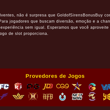
olventes, não é surpresa que GoldofSirensBonusBuy co
. Para jogadores que buscam diversão, emoção e a cha
 experiência sem igual. Esperamos que você aproveite
ogo de slot proporciona.
Provedores de Jogos