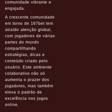
comunidade vibrante e
engajada.
A crescente comunidade
em torno de 167bet tem
atraído atenção global,
com jogadores de várias
partes do mundo
compartilhando
estratégias, dicas e
conteúdo criado pelo
usuário. Este ambiente
colaborativo não só
aumenta o prazer dos
jogadores, mas também
eleva o padrão de
excelência nos jogos
online.