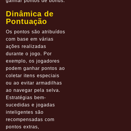
ganhar pontos de bônus.
Dinâmica de
Pontuação
Os pontos são atribuídos
com base em várias
ações realizadas
durante o jogo. Por
exemplo, os jogadores
podem ganhar pontos ao
coletar itens especiais
ou ao evitar armadilhas
ao navegar pela selva.
Estratégias bem-
sucedidas e jogadas
inteligentes são
recompensadas com
pontos extras,