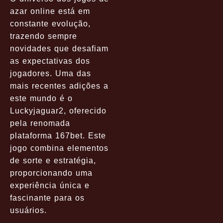
azar online está em
constante evolução,
trazendo sempre
novidades que desafiam
as expectativas dos
jogadores. Uma das
mais recentes adições a
este mundo é o
Luckyjaguar2, oferecido
pela renomada
plataforma 167bet. Este
jogo combina elementos
de sorte e estratégia,
proporcionando uma
experiência única e
fascinante para os
usuários.