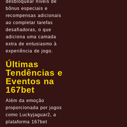
desbloquear níveis de
bônus especiais e
recompensas adicionais
ao completar tarefas
desafiadoras, o que
adiciona uma camada
extra de entusiasmo à
experiência de jogo.
Últimas
Tendências e
Eventos na
167bet
Além da emoção
proporcionada por jogos
como Luckyjaguar2, a
plataforma 167bet