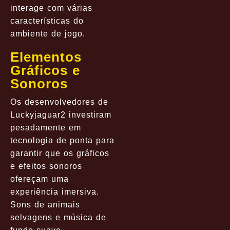
interage com várias
características do
ambiente de jogo.
Elementos
Gráficos e
Sonoros
Os desenvolvedores de
Luckyjaguar2 investiram
pesadamente em
tecnologia de ponta para
garantir que os gráficos
e efeitos sonoros
ofereçam uma
experiência imersiva.
Sons de animais
selvagens e música de