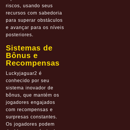
riscos, usando seus
recursos com sabedoria
para superar obstáculos
e avançar para os níveis
posteriores.
Sistemas de
Bônus e
Recompensas
Luckyjaguar2 é
conhecido por seu
sistema inovador de
bônus, que mantém os
jogadores engajados
com recompensas e
surpresas constantes.
Os jogadores podem