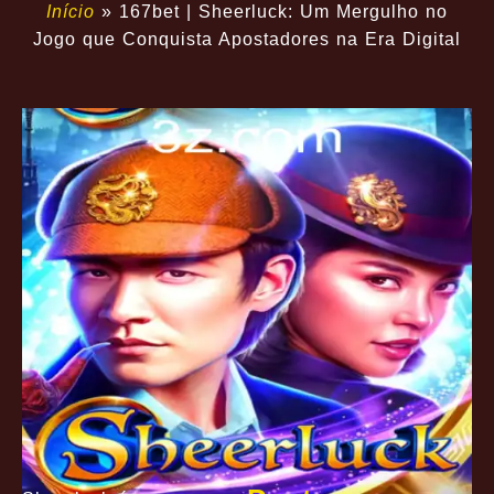
Início
»
167bet | Sheerluck: Um Mergulho no
Jogo que Conquista Apostadores na Era Digital