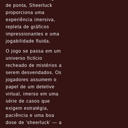
de ponta, Sheerluck
proporciona uma
experiência imersiva,
repleta de gráficos
impressionantes e uma
jogabilidade fluida.
O jogo se passa em um
universo fictício
recheado de mistérios a
serem desvendados. Os
jogadores assumem o
papel de um detetive
virtual, imerso em uma
série de casos que
exigem estratégia,
paciência e uma boa
dose de 'sheerluck' — a