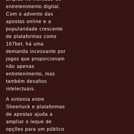
entretenimento digital.
Com o advento das
apostas online e a
popularidade crescente
de plataformas como
167bet, há uma
demanda incessante por
jogos que proporcionam
não apenas
entretenimento, mas
também desafios
intelectuais.
A sintonia entre
Sheerluck e plataformas
de apostas ajuda a
ampliar o leque de
opções para um público