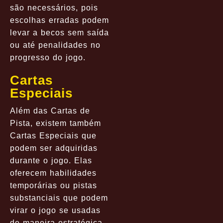
são necessários, pois
escolhas erradas podem
levar a becos sem saída
ou até penalidades no
progresso do jogo.
Cartas
Especiais
Além das Cartas de
Pista, existem também
Cartas Especiais que
podem ser adquiridas
durante o jogo. Elas
oferecem habilidades
temporárias ou pistas
substanciais que podem
virar o jogo se usadas
de maneira estratégica.