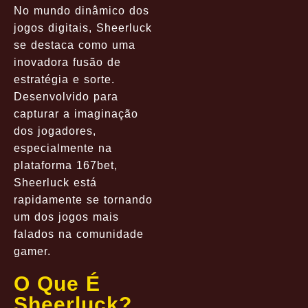
No mundo dinâmico dos
jogos digitais, Sheerluck
se destaca como uma
inovadora fusão de
estratégia e sorte.
Desenvolvido para
capturar a imaginação
dos jogadores,
especialmente na
plataforma 167bet,
Sheerluck está
rapidamente se tornando
um dos jogos mais
falados na comunidade
gamer.
O Que É
Sheerluck?