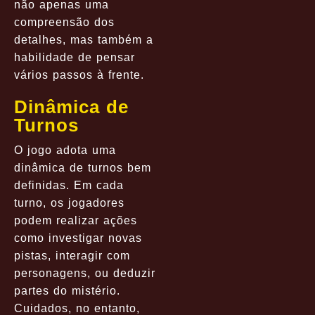
não apenas uma
compreensão dos
detalhes, mas também a
habilidade de pensar
vários passos à frente.
Dinâmica de
Turnos
O jogo adota uma
dinâmica de turnos bem
definidas. Em cada
turno, os jogadores
podem realizar ações
como investigar novas
pistas, interagir com
personagens, ou deduzir
partes do mistério.
Cuidados, no entanto,