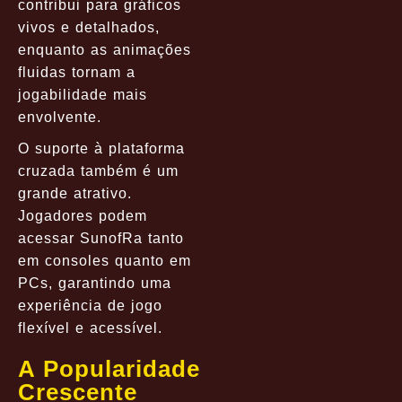
contribui para gráficos
vivos e detalhados,
enquanto as animações
fluidas tornam a
jogabilidade mais
envolvente.
O suporte à plataforma
cruzada também é um
grande atrativo.
Jogadores podem
acessar SunofRa tanto
em consoles quanto em
PCs, garantindo uma
experiência de jogo
flexível e acessível.
A Popularidade
Crescente