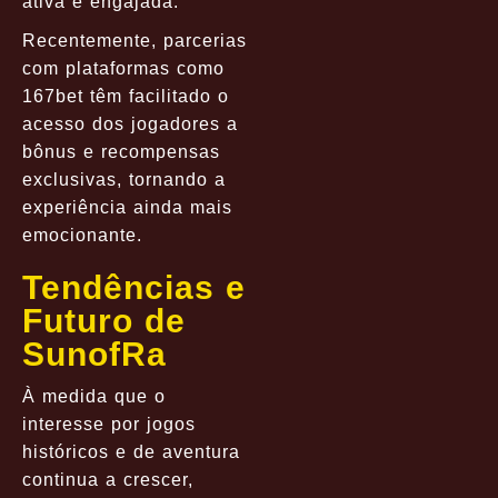
ativa e engajada.
Recentemente, parcerias
com plataformas como
167bet têm facilitado o
acesso dos jogadores a
bônus e recompensas
exclusivas, tornando a
experiência ainda mais
emocionante.
Tendências e
Futuro de
SunofRa
À medida que o
interesse por jogos
históricos e de aventura
continua a crescer,